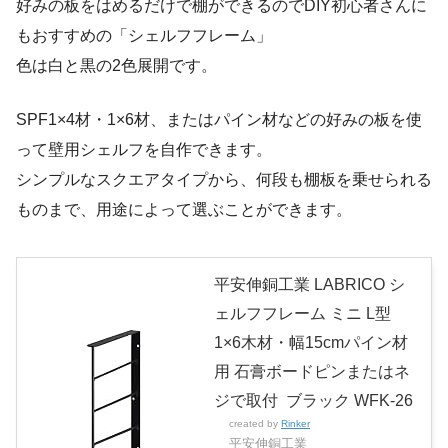
好みの板をはめるだけで棚ができるのでDIY初心者さんに
もおすすめの「シェルフフレーム」
色は白と黒の2色展開です。
SPF1×4材・1×6材、またはパイン材などの好みの板を使
って壁用シェルフを自作できます。
シンプルなスクエアタイプから、何段も棚板を乗せられる
ものまで、用途によって選ぶことができます。
平安伸銅工業 LABRICO シ
ェルフフレーム ミニ L型
1×6木材・幅15cmパイン材
用 石膏ボードピンまたはネ
ジで取付 ブラック WFK-26
created by
Rinker
平安伸銅工業