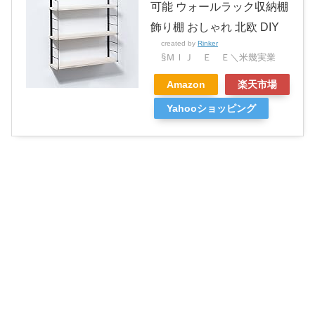
可能 ウォールラック収納棚
飾り棚 おしゃれ 北欧 DIY
created by
Rinker
§ＭＩＪ Ｅ Ｅ＼米幾実業
Amazon
楽天市場
Yahooショッピング