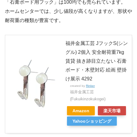
「石膏ボード用フック」は100均でも売られています。
ホームセンターでは、少し値段が高くなりますが、形状や
耐荷重の種類が豊富です。
福井金属工芸 JフックS(シン
グル) 2個入 安全耐荷重7kg
賃貸 抜き跡目立たない 石膏
ボード・木壁対応 絵画 壁掛
け展示 4292
created by
Rinker
福井金属工芸
(Fukuikinzokukogei)
Amazon
楽天市場
Yahooショッピング