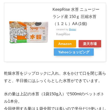
KeepRise 水苔 ニュージー
ランド産 150ｇ 圧縮水苔
（１２Ｌ）AA (1個)
created by
Rinker
KeepRise
Amazon
楽天市場
Yahooショッピング
乾燥水苔をジップロックに入れ、水をかけて口を閉じ蒸ら
すと、半日後にはふっくらとした水苔ができています。
水の量は上記の水苔（1袋150g入）で500mlのペットボト
ル1本分。
今回使用する量は１袋全部では多いので半分だけ使いまし