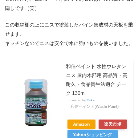
隠しです（笑）
この収納棚の上にニスで塗装したパイン集成材の天板を乗
せます。
キッチンなのでニスは安全で水に強いものを使いました。
和信ペイント 水性ウレタン
ニス 屋内木部用 高品質・高
耐久・食品衛生法適合 チー
ク 130ml
created by
Rinker
和信ペイント(Washi Paint)
Amazon
楽天市場
Yahooショッピング