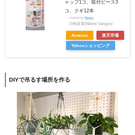
ャップ1コ、取付ピース3
コ、クギ12本
created by
Rinker
日軽産業(Nikkei Sangyo)
Amazon
楽天市場
Yahooショッピング
DIYで吊るす場所を作る