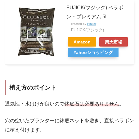
FUJICK(フジック) ベラボ
ン・プレミアム 5L
created by
Rinker
FUJICK(フジック)
Amazon
楽天市場
Yahooショッピング
植え方のポイント
通気性・水はけが良いので
鉢底石は必要ありません
。
穴の空いたプランターに鉢底ネットを敷き、直接ベラボン
に植え付けます。