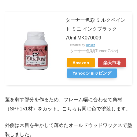
ターナー色彩 ミルクペイン
ト ミニ インクブラック
70ml MK070009
created by
Rinker
ターナー色彩(Turner Color)
Amazon
楽天市場
Yahooショッピング
茎を刺す部分を作るため、フレーム幅に合わせて角材
（SPF1×1材）をカット。こちらも同じ色で塗装します。
外側は木目を生かして薄めたオールドウッドワックスで塗
装しました。