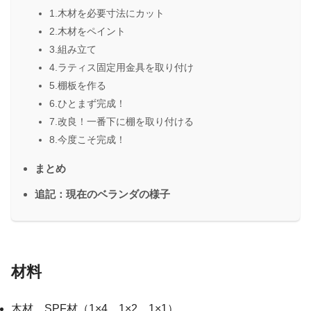
1.木材を必要寸法にカット
2.木材をペイント
3.組み立て
4.ラティス固定用金具を取り付け
5.棚板を作る
6.ひとまず完成！
7.改良！一番下に棚を取り付ける
8.今度こそ完成！
まとめ
追記：現在のベランダの様子
材料
木材 SPF材（1×4、1×2、1×1）