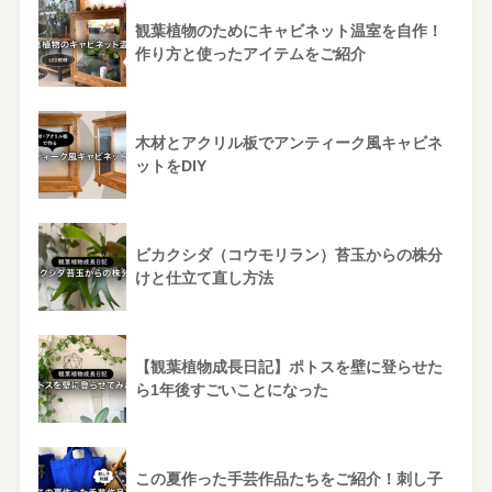
観葉植物のためにキャビネット温室を自作！
作り方と使ったアイテムをご紹介
木材とアクリル板でアンティーク風キャビネ
ットをDIY
ビカクシダ（コウモリラン）苔玉からの株分
けと仕立て直し方法
【観葉植物成長日記】ポトスを壁に登らせた
ら1年後すごいことになった
この夏作った手芸作品たちをご紹介！刺し子