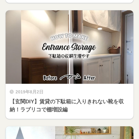
2019年8月2日
【玄関DIY】賃貸の下駄箱に入りきれない靴を収
納！ラブリコで棚増設編