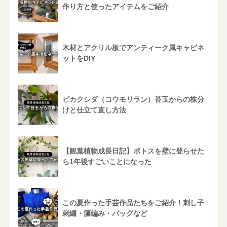
作り方と使ったアイテムをご紹介
木材とアクリル板でアンティーク風キャビネ
ットをDIY
ビカクシダ（コウモリラン）苔玉からの株分
けと仕立て直し方法
【観葉植物成長日記】ポトスを壁に登らせた
ら1年後すごいことになった
この夏作った手芸作品たちをご紹介！刺し子
刺繍・籐編み・バッグなど