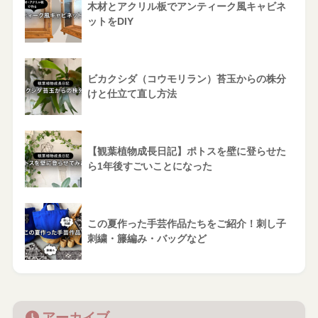
木材とアクリル板でアンティーク風キャビネ
ットをDIY
ビカクシダ（コウモリラン）苔玉からの株分
けと仕立て直し方法
【観葉植物成長日記】ポトスを壁に登らせた
ら1年後すごいことになった
この夏作った手芸作品たちをご紹介！刺し子
刺繍・籐編み・バッグなど
アーカイブ