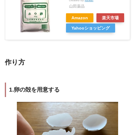
created by
Rinker
山田薬品
Amazon
楽天市場
Yahooショッピング
作り方
1.卵の殻を用意する