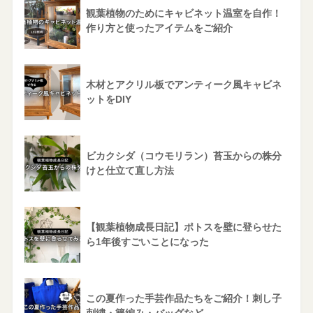
観葉植物のためにキャビネット温室を自作！
作り方と使ったアイテムをご紹介
木材とアクリル板でアンティーク風キャビネ
ットをDIY
ビカクシダ（コウモリラン）苔玉からの株分
けと仕立て直し方法
【観葉植物成長日記】ポトスを壁に登らせた
ら1年後すごいことになった
この夏作った手芸作品たちをご紹介！刺し子