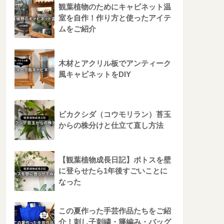
観葉植物のためにキャビネット温
室を自作！作り方と使ったアイテ
ムをご紹介
木材とアクリル板でアンティーク
風キャビネットをDIY
ビカクシダ（コウモリラン）苔玉
からの株分けと仕立て直し方法
【観葉植物成長日記】ポトスを壁
に登らせたら1年後すごいことに
なった
この夏作った手芸作品たちをご紹
介！刺し子刺繍・籐編み・バッグ