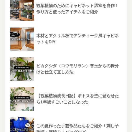
観葉植物のためにキャビネット温室を自作！
作り方と使ったアイテムをご紹介
木材とアクリル板でアンティーク風キャビネ
ットをDIY
ビカクシダ（コウモリラン）苔玉からの株分
けと仕立て直し方法
【観葉植物成長日記】ポトスを壁に登らせた
ら1年後すごいことになった
この夏作った手芸作品たちをご紹介！刺し子