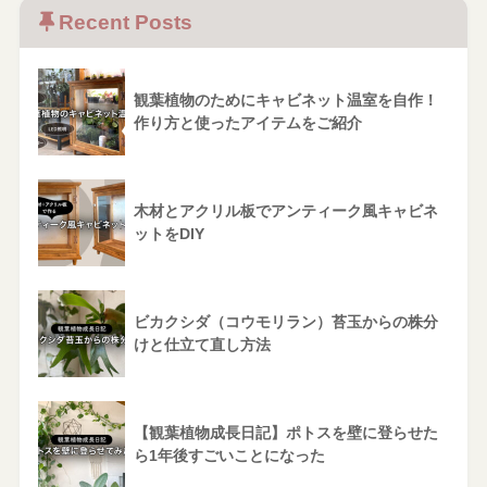
Recent Posts
観葉植物のためにキャビネット温室を自作！
作り方と使ったアイテムをご紹介
木材とアクリル板でアンティーク風キャビネ
ットをDIY
ビカクシダ（コウモリラン）苔玉からの株分
けと仕立て直し方法
【観葉植物成長日記】ポトスを壁に登らせた
ら1年後すごいことになった