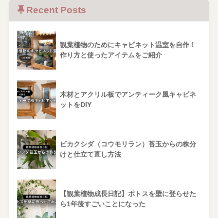
Recent Posts
観葉植物のためにキャビネット温室を自作！
作り方と使ったアイテムをご紹介
木材とアクリル板でアンティーク風キャビネ
ットをDIY
ビカクシダ（コウモリラン）苔玉からの株分
けと仕立て直し方法
【観葉植物成長日記】ポトスを壁に登らせた
ら1年後すごいことになった