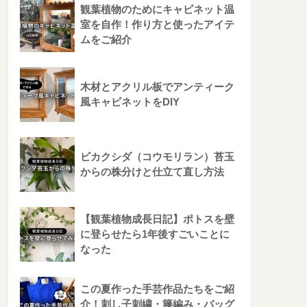
観葉植物のためにキャビネット温
室を自作！作り方と使ったアイテ
ムをご紹介
木材とアクリル板でアンティーク
風キャビネットをDIY
ビカクシダ（コウモリラン）苔玉
からの株分けと仕立て直し方法
【観葉植物成長日記】ポトスを壁
に登らせたら1年後すごいことに
なった
この夏作った手芸作品たちをご紹
介！刺し子刺繍・籐編み・バッグ