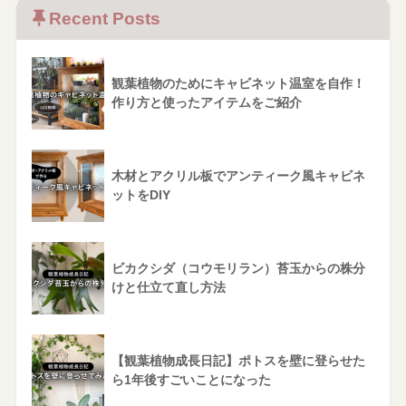
Recent Posts
観葉植物のためにキャビネット温室を自作！
作り方と使ったアイテムをご紹介
木材とアクリル板でアンティーク風キャビネ
ットをDIY
ビカクシダ（コウモリラン）苔玉からの株分
けと仕立て直し方法
【観葉植物成長日記】ポトスを壁に登らせた
ら1年後すごいことになった