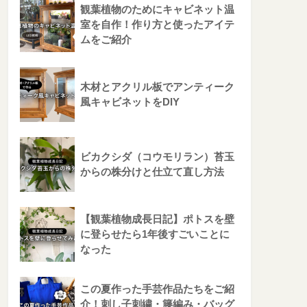
観葉植物のためにキャビネット温
室を自作！作り方と使ったアイテ
ムをご紹介
木材とアクリル板でアンティーク
風キャビネットをDIY
ビカクシダ（コウモリラン）苔玉
からの株分けと仕立て直し方法
【観葉植物成長日記】ポトスを壁
に登らせたら1年後すごいことに
なった
この夏作った手芸作品たちをご紹
介！刺し子刺繍・籐編み・バッグ