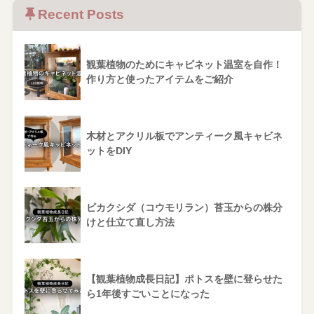
Recent Posts
観葉植物のためにキャビネット温室を自作！
作り方と使ったアイテムをご紹介
木材とアクリル板でアンティーク風キャビネ
ットをDIY
ビカクシダ（コウモリラン）苔玉からの株分
けと仕立て直し方法
【観葉植物成長日記】ポトスを壁に登らせた
ら1年後すごいことになった