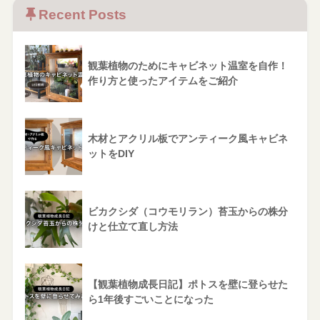
Recent Posts
観葉植物のためにキャビネット温室を自作！
作り方と使ったアイテムをご紹介
木材とアクリル板でアンティーク風キャビネ
ットをDIY
ビカクシダ（コウモリラン）苔玉からの株分
けと仕立て直し方法
【観葉植物成長日記】ポトスを壁に登らせた
ら1年後すごいことになった